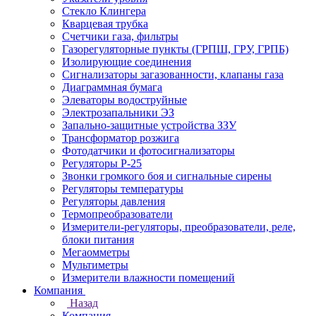
Стекло Клингера
Кварцевая трубка
Счетчики газа, фильтры
Газорегуляторные пункты (ГРПШ, ГРУ, ГРПБ)
Изолирующие соединения
Сигнализаторы загазованности, клапаны газа
Диаграммная бумага
Элеваторы водоструйные
Электрозапальники ЭЗ
Запально-защитные устройства ЗЗУ
Трансформатор розжига
Фотодатчики и фотосигнализаторы
Регуляторы Р-25
Звонки громкого боя и сигнальные сирены
Регуляторы температуры
Регуляторы давления
Термопреобразователи
Измерители-регуляторы, преобразователи, реле,
блоки питания
Мегаомметры
Мультиметры
Измерители влажности помещений
Компания
Назад
Компания