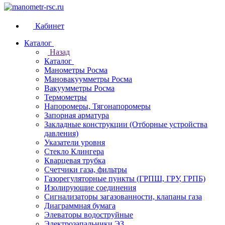
Кабинет
Каталог
Назад
Каталог
Манометры Росма
Мановакуумметры Росма
Вакуумметры Росма
Термометры
Напоромеры, Тягонапоромеры
Запорная арматура
Закладные конструкции (Отборные устройства
давления)
Указатели уровня
Стекло Клингера
Кварцевая трубка
Счетчики газа, фильтры
Газорегуляторные пункты (ГРПШ, ГРУ, ГРПБ)
Изолирующие соединения
Сигнализаторы загазованности, клапаны газа
Диаграммная бумага
Элеваторы водоструйные
Электрозапальники ЭЗ