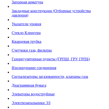
Запорная арматура
Закладные конструкции (Отборные устройства
давления)
Указатели уровня
Стекло Клингера
Кварцевая трубка
Счетчики газа, фильтры
Газорегуляторные пункты (ГРПШ, ГРУ, ГРПБ)
Изолирующие соединения
Сигнализаторы загазованности, клапаны газа
Диаграммная бумага
Элеваторы водоструйные
Электрозапальники ЭЗ