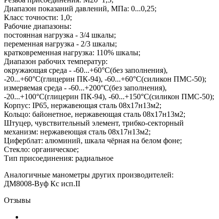
Диапазон показаний давлений, МПа: 0...0,25;
Класс точности: 1,0;
Рабочие диапазоны:
постоянная нагрузка - 3/4 шкалы;
переменная нагрузка - 2/3 шкалы;
кратковременная нагрузка: 110% шкалы;
Диапазон рабочих температур:
окружающая среда - -60...+60°С(без заполнения),
-20...+60°С(глицерин ПК-94), -60...+60°С(силикон ПМС-50);
измеряемая среда - -60...+200°С(без заполнения),
-20...+100°С(глицерин ПК-94), -60...+150°С(силикон ПМС-50);
Корпус: IP65, нержавеющая сталь 08х17н13м2;
Кольцо: байонетное, нержавеющая сталь 08х17н13м2;
Штуцер, чувствительный элемент, трибко-секторный
механизм: нержавеющая сталь 08х17н13м2;
Циферблат: алюминий, шкала чёрная на белом фоне;
Стекло: органическое;
Тип присоединения: радиальное
Аналогичные манометры других производителей:
ДМ8008-Вуф Кс исп.II
Отзывы