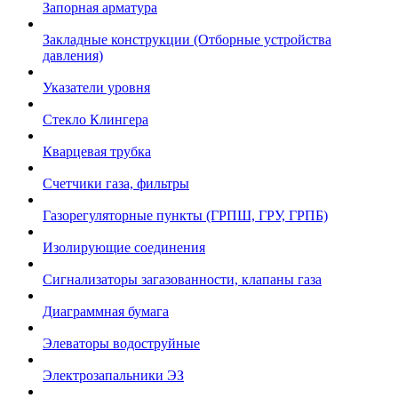
Запорная арматура
Закладные конструкции (Отборные устройства
давления)
Указатели уровня
Стекло Клингера
Кварцевая трубка
Счетчики газа, фильтры
Газорегуляторные пункты (ГРПШ, ГРУ, ГРПБ)
Изолирующие соединения
Сигнализаторы загазованности, клапаны газа
Диаграммная бумага
Элеваторы водоструйные
Электрозапальники ЭЗ