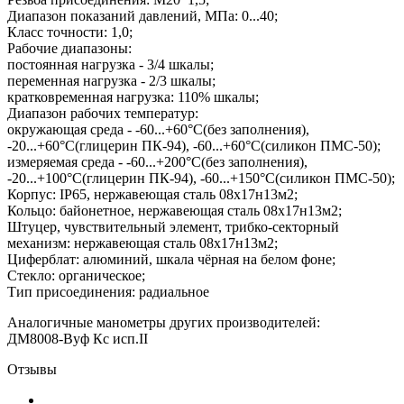
Диапазон показаний давлений, МПа: 0...40;
Класс точности: 1,0;
Рабочие диапазоны:
постоянная нагрузка - 3/4 шкалы;
переменная нагрузка - 2/3 шкалы;
кратковременная нагрузка: 110% шкалы;
Диапазон рабочих температур:
окружающая среда - -60...+60°С(без заполнения),
-20...+60°С(глицерин ПК-94), -60...+60°С(силикон ПМС-50);
измеряемая среда - -60...+200°С(без заполнения),
-20...+100°С(глицерин ПК-94), -60...+150°С(силикон ПМС-50);
Корпус: IP65, нержавеющая сталь 08х17н13м2;
Кольцо: байонетное, нержавеющая сталь 08х17н13м2;
Штуцер, чувствительный элемент, трибко-секторный
механизм: нержавеющая сталь 08х17н13м2;
Циферблат: алюминий, шкала чёрная на белом фоне;
Стекло: органическое;
Тип присоединения: радиальное
Аналогичные манометры других производителей:
ДМ8008-Вуф Кс исп.II
Отзывы