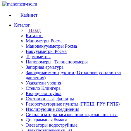
Кабинет
Каталог
Назад
Каталог
Манометры Росма
Мановакуумметры Росма
Вакуумметры Росма
Термометры
Напоромеры, Тягонапоромеры
Запорная арматура
Закладные конструкции (Отборные устройства
давления)
Указатели уровня
Стекло Клингера
Кварцевая трубка
Счетчики газа, фильтры
Газорегуляторные пункты (ГРПШ, ГРУ, ГРПБ)
Изолирующие соединения
Сигнализаторы загазованности, клапаны газа
Диаграммная бумага
Элеваторы водоструйные
Электрозапальники ЭЗ