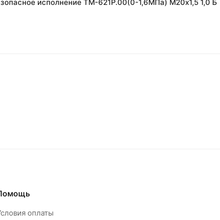
опасное исполнение ТМ-621Р.00(0-1,6МПа) М20х1,5 1,0 Б
Помощь
Условия оплаты