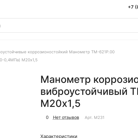
+7 (
оустойчивые коррозионостойкий Манометр ТМ-621Р.00
0-0,4МПа) М20х1,5
Манометр коррози
виброустойчивый Т
М20х1,5
0
Нет отзывов
Арт.
M231
Характеристики