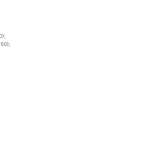
0);
50);