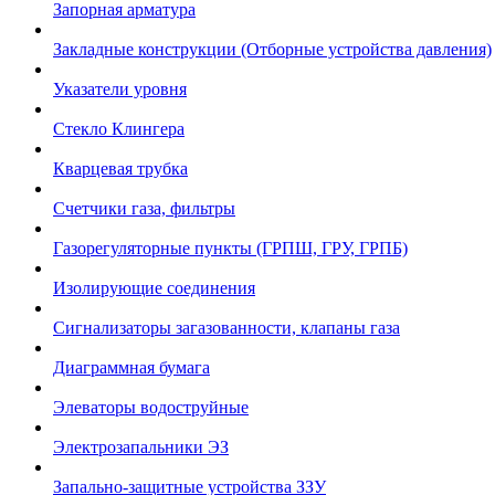
Запорная арматура
Закладные конструкции (Отборные устройства давления)
Указатели уровня
Стекло Клингера
Кварцевая трубка
Счетчики газа, фильтры
Газорегуляторные пункты (ГРПШ, ГРУ, ГРПБ)
Изолирующие соединения
Сигнализаторы загазованности, клапаны газа
Диаграммная бумага
Элеваторы водоструйные
Электрозапальники ЭЗ
Запально-защитные устройства ЗЗУ