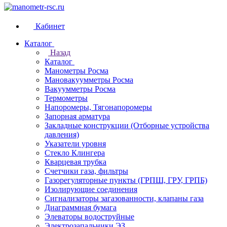
Кабинет
Каталог
Назад
Каталог
Манометры Росма
Мановакуумметры Росма
Вакуумметры Росма
Термометры
Напоромеры, Тягонапоромеры
Запорная арматура
Закладные конструкции (Отборные устройства
давления)
Указатели уровня
Стекло Клингера
Кварцевая трубка
Счетчики газа, фильтры
Газорегуляторные пункты (ГРПШ, ГРУ, ГРПБ)
Изолирующие соединения
Сигнализаторы загазованности, клапаны газа
Диаграммная бумага
Элеваторы водоструйные
Электрозапальники ЭЗ