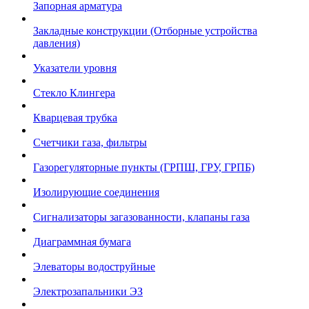
Запорная арматура
Закладные конструкции (Отборные устройства
давления)
Указатели уровня
Стекло Клингера
Кварцевая трубка
Счетчики газа, фильтры
Газорегуляторные пункты (ГРПШ, ГРУ, ГРПБ)
Изолирующие соединения
Сигнализаторы загазованности, клапаны газа
Диаграммная бумага
Элеваторы водоструйные
Электрозапальники ЭЗ