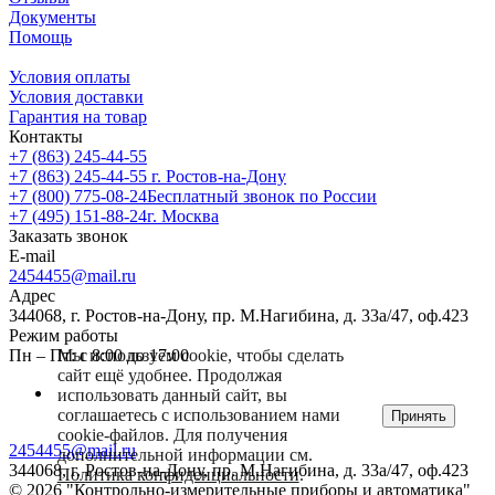
Документы
Помощь
Условия оплаты
Условия доставки
Гарантия на товар
Контакты
+7 (863) 245-44-55
+7 (863) 245-44-55
г. Ростов-на-Дону
+7 (800) 775-08-24
Бесплатный звонок по России
+7 (495) 151-88-24
г. Москва
Заказать звонок
E-mail
2454455@mail.ru
Адрес
344068, г. Ростов-на-Дону, пр. М.Нагибина, д. 33а/47, оф.423
Режим работы
Мы используем cookie, чтобы сделать
Пн – Пт: с 8:00 до 17:00
сайт ещё удобнее. Продолжая
использовать данный сайт, вы
соглашаетесь с использованием нами
Принять
cookie-файлов. Для получения
2454455@mail.ru
дополнительной информации см.
344068, г. Ростов-на-Дону, пр. М.Нагибина, д. 33а/47, оф.423
Политика конфиденциальности
.
© 2026 "Контрольно-измерительные приборы и автоматика"